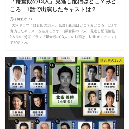
『鎌倉殿の13人』見逃し配信はどこ？みど
ころ 1話で出演したキャストは？
2022.01.14
大河ドラマ『鎌倉殿の13人』見逃し配信はどこ？みどころ 1話で
出演したキャストを紹介します！ [鎌倉殿の13人 見逃し配信情報
2方法のみ] ①ドラマ『鎌倉殿の13人』の動画は、NHKオンデマンド
で配信され...
鎌倉殿の13人