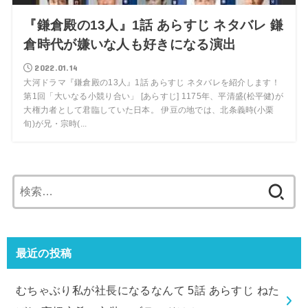
『鎌倉殿の13人』1話 あらすじ ネタバレ 鎌
倉時代が嫌いな人も好きになる演出
2022.01.14
大河ドラマ『鎌倉殿の13人』1話 あらすじ ネタバレを紹介します！
第1回「大いなる小競り合い」 [あらすじ] 1175年、平清盛(松平健)が
大権力者として君臨していた日本。 伊豆の地では、北条義時(小栗
旬)が兄・宗時(...
検
索:
最近の投稿
むちゃぶり私が社長になるなんて 5話 あらすじ ねた