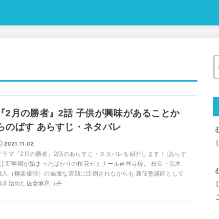
『2月の勝者』2話 子供が興味があることか
らのばす あらすじ・ネタバレ
2021.11.02
ドラマ『2月の勝者』2話のあらすじ・ネタバレを紹介します！ [あらす
じ] 新学期が始まったばかりの桜花ゼミナール吉祥寺校。 校長・黒木
蔵人（柳楽優弥）の過激な言動に圧倒されながらも 新任塾講師として
働き始めた佐倉麻衣（井...