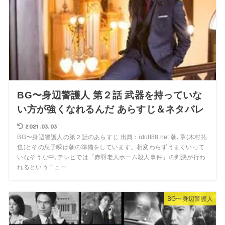
BG〜身辺警護人 第２話 武器を持っていな
い方が強くなれるんだ あらすじ＆ネタバレ
2021.03.03
BG〜身辺警護人の第２話のあらすじ 出典：idoll88.net 朝､章(木村拓
也)とその息子瞬は朝の準備をしています。相変わらずうまくいって
いなそうな中､テレビでは「赤羽老人ホーム殺人事件」の判決が行わ
れるというニュー...
BG〜身辺警護人