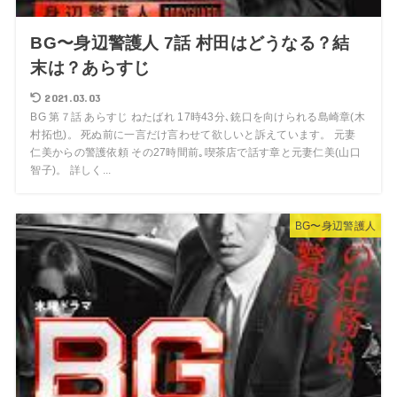
BG〜身辺警護人 7話 村田はどうなる？結
末は？あらすじ
2021.03.03
BG 第７話 あらすじ ねたばれ 17時43分､銃口を向けられる島崎章(木
村拓也)。 死ぬ前に一言だけ言わせて欲しいと訴えています。 元妻
仁美からの警護依頼 その27時間前｡喫茶店で話す章と元妻仁美(山口
智子)。 詳しく...
BG〜身辺警護人