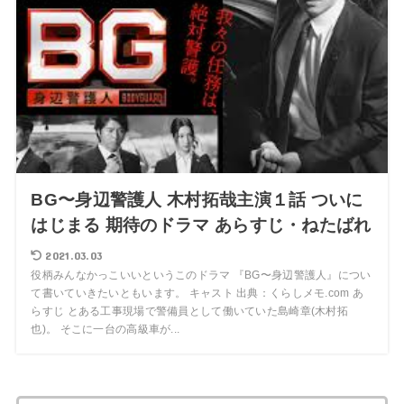
BG〜身辺警護人 木村拓哉主演１話 ついに
はじまる 期待のドラマ あらすじ・ねたばれ
2021.03.03
役柄みんなかっこいいというこのドラマ 『BG〜身辺警護人』につい
て書いていきたいともいます。 キャスト 出典：くらしメモ.com あ
らすじ とある工事現場で警備員として働いていた島崎章(木村拓
也)。 そこに一台の高級車が...