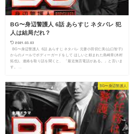
BG〜身辺警護人 6話 あらすじ ネタバレ 犯
人は結局だれ？
2021.03.03
BG〜身辺警護人 6話 あらすじ ネタバレ 元妻小田切仁美(山口智子)
からのメールでボディーガードをして ほしいと頼まれた島崎章(木村
拓也)。連絡を取り話を聞くと、 「最近無言電話がある。」と言いま
す。 ...
BG〜身辺警護人