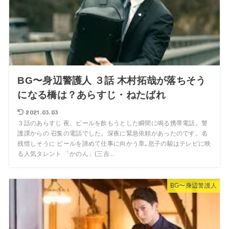
BG〜身辺警護人 ３話 木村拓哉が落ちそう
になる橋は？あらすじ・ねたばれ
2021.03.03
３話のあらすじ 夜、ビールを飲もうとした瞬間に鳴る携帯電話。警
護課からの 召集の電話でした。深夜に緊急依頼があったのです。名
残惜しそうに ビールを諦めて仕事に向かう章｡息子の駿はテレビに映
る人気タレント 「かのん」(三吉...
BG〜身辺警護人