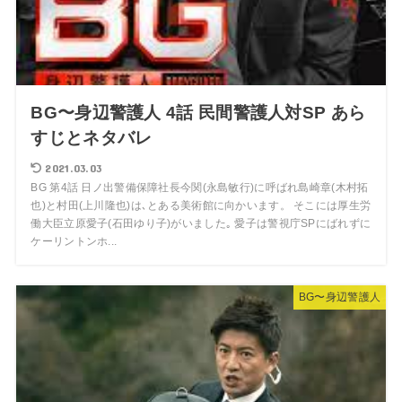
BG〜身辺警護人 4話 民間警護人対SP あら
すじとネタバレ
2021.03.03
BG 第4話 日ノ出警備保障社長今関(永島敏行)に呼ばれ島崎章(木村拓
也)と村田(上川隆也)は､とある美術館に向かいます。 そこには厚生労
働大臣立原愛子(石田ゆり子)がいました｡ 愛子は警視庁SPにばれずに
ケーリントンホ...
BG〜身辺警護人