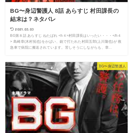
BG〜身辺警護人 8話 あらすじ 村田課長の
結末は？ネタバレ
2021.03.03
BG第８話 あらすじ ねたばれ <h４>村田課長はいったい・・・</h４
> 島崎章(木村拓也)をかばい、銃で打たれた村田五郎(上川隆也)が 救
急車で病院に搬送されています。苦しそうにしながらも、章...
BG〜身辺警護人