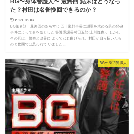
BG〜身体警護人〜 最終回 結末はどうなっ
た？村田は名誉挽回できるのか？
2021.03.03
BG第９話 最終回のあらすじ 五十嵐幹事長に謝罪を求める男の発砲
事件によって命を落とした 警護課課長村田五郎(上川隆也)。しかし
その死は、警察と政界に よってねじ曲げられ、村田が自ら招いたも
のと世間では思われて いました...
BG〜身辺警護人