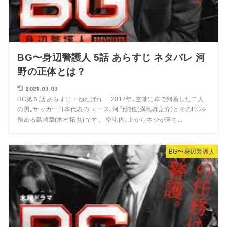
BG〜身辺警護人 5話 あらすじ ネタバレ 河
野の正体とは？
2021.03.03
BG第５話 あらすじ・ねたばれ 2012年､空港に車で到着した二人
の男｡サッカー日本代表の エース､河野純也(満島真之介)とそのBGを
務める島崎章(木村拓也) です。 空港内､上からネジが落ち...
BG〜身辺警護人