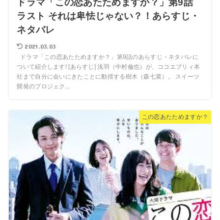
ドラマ「この恋あたためますか？」第9話
ラスト それは卑怯じゃない？！あらすじ・
ネタバレ
2021.03.03
ドラマ「この恋あたためますか？」第9話のあらすじ・ネタバレに
ついて紹介します! [あらすじ] 浅羽（中村倫也）が、ココエブリィ本
社まで自分に会いにきたことに動揺する樹木（森七菜）。 スイーツ
開発のプロジェク...
この恋あたためますか？