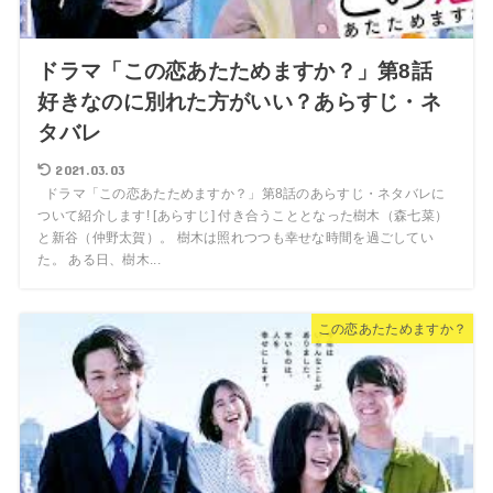
ドラマ「この恋あたためますか？」第8話
好きなのに別れた方がいい？あらすじ・ネ
タバレ
2021.03.03
ドラマ「この恋あたためますか？」第8話のあらすじ・ネタバレに
ついて紹介します! [あらすじ] 付き合うこととなった樹木（森七菜）
と新谷（仲野太賀）。 樹木は照れつつも幸せな時間を過ごしてい
た。 ある日、樹木...
この恋あたためますか？