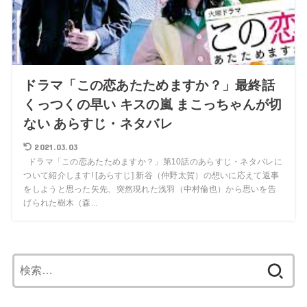
ドラマ「この恋あたためますか？」最終話
くっつくの早い キスの嵐 まこっちゃんが切
ない あらすじ・ネタバレ
2021.03.03
ドラマ「この恋あたためますか？」第10話のあらすじ・ネタバレに
ついて紹介します! [あらすじ] 新谷（仲野太賀）の想いに応えて返事
をしようと思った矢先、突然現れた浅羽（中村倫也）から思いを告
げられた樹木（森...
検
索: