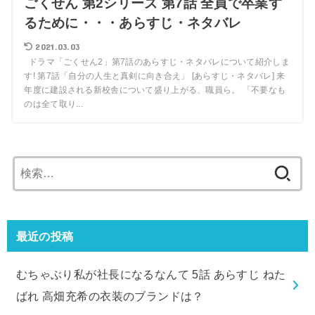
ごくせん 第2シリーズ 第7話 全員で卒業す
るために・・・あらすじ・ネタバレ
2021.03.03
ドラマ「ごくせん2」第7話のあらすじ・ネタバレについて紹介しま
す! 第7話「自分の人生と真剣に向き合え」 [あらすじ・ネタバレ] 来
年度に建設される新校舎について盛り上がる、職員ら。 「不要なも
のは全て取り...
検
索:
最近の投稿
むちゃぶり私が社長になるなんて 5話 あらすじ ねた
ばれ 高畑充希の衣装のブランドは？