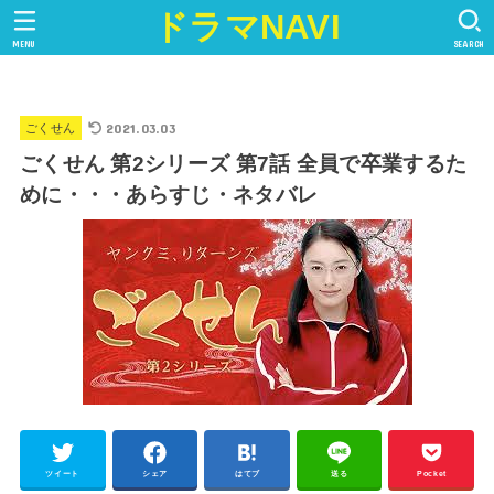
ドラマNAVI
MENU
SEARCH
2021.03.03
ごくせん
ごくせん 第2シリーズ 第7話 全員で卒業するた
めに・・・あらすじ・ネタバレ
ツイート
シェア
はてブ
送る
Pocket