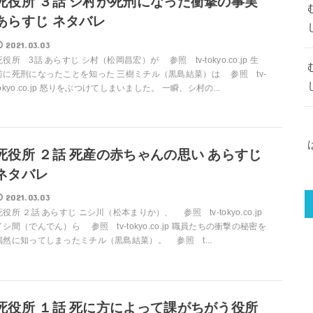
死役所 ３話 シ村が死刑になった衝撃の事実
あらすじ ネタバレ
2021.03.03
死役所 3話 あらすじ シ村（松岡昌宏）が 参照 tv-tokyo.co.jp 生
前に死刑になったことを知った 三樹ミチル（黒島結菜）は 参照 tv-
tokyo.co.jp 怒りをぶつけてしまいました。 一瞬、シ村の...
死役所 ２話 死産の赤ちゃんの思い あらすじ
ネタバレ
2021.03.03
死役所 ２話 あらすじ ニシ川（松本まりか）、 参照 tv-tokyo.co.jp
イシ間（でんでん）ら 参照 tv-tokyo.co.jp 職員たちの衝撃の秘密を
偶然に知ってしまったミチル（黒島結菜）。 参照 t...
死役所 １話 死に方によって課がちがう役所