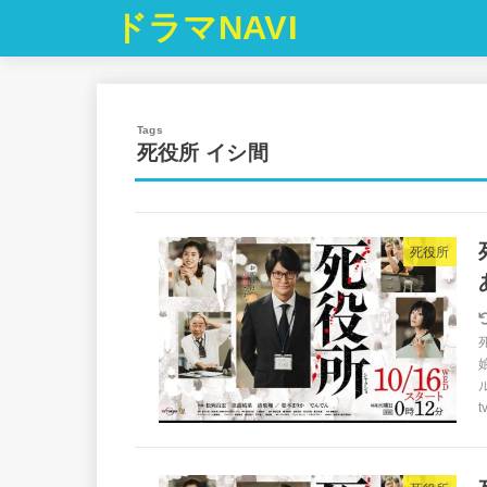
ドラマNAVI
死役所 イシ間
死役所
tv