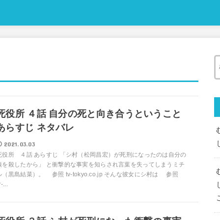
死役所 ４話 自分の死と向き合うということ
あらすじ ネタバレ
2021.03.03
死役所 ４話 あらすじ 「シ村（松岡昌宏）が死刑になったのは自分の
娘を殺したから」 と衝撃的な事実を知らされ言葉を失ってしまうミチ
ル（黒島結菜）。 参照 tv-tokyo.co.jp そんな彼女にシ村は 参照
-...