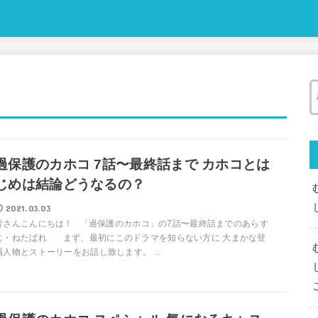
過保護のカホコ 7話〜最終話まで カホコとは
じめは結論どうなるの？
2021.03.03
皆さんこんにちは！ 「過保護のカホコ」の7話〜最終話までのあらす
じ・ねたばれ まず、最初にこのドラマを知らない方に 大まかな登
場人物とストーリーをお話し致します。 ...