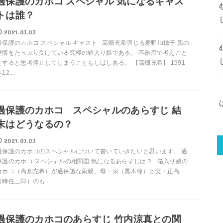
過保護のカホコ スペシャル 気になるキャス
トは誰？
2021.03.03
過保護のカホコ スペシャル キャスト 高畑充希演じる麦野加穂子 親の
愛情をたっぷり受けている究極の箱入り娘である。 不器用で考えごと
をすると思考停止してしまうこともしばしある。 【高畑充希】 1991
12...
過保護のカホコ スペシャルのあらすじ 結
末はどうなるの？
2021.03.03
過保護のカホコのスペシャルについて書いていきたいと思います。 過
保護のカホコ スペシャルの相関図 気になるあらすじは？ 箱入り娘の
カホコ（高畑充希）が過保護な両親、母・泉（黒木瞳）と父・正高
（時任三郎）のも...
過保護のカホコのあらすじ 竹内涼真との関