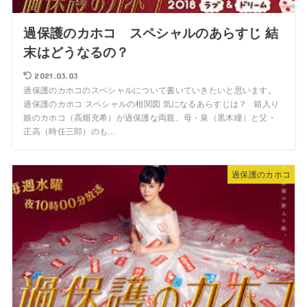
過保護のカホコ スペシャルのあらすじ 結
末はどうなるの？
2021.03.03
過保護のカホコのスペシャルについて書いていきたいと思います。
過保護のカホコ スペシャルの相関図 気になるあらすじは？ 箱入り
娘のカホコ（高畑充希）が過保護な両親、母・泉（黒木瞳）と父・
正高（時任三郎）のも...
過保護のカホコ