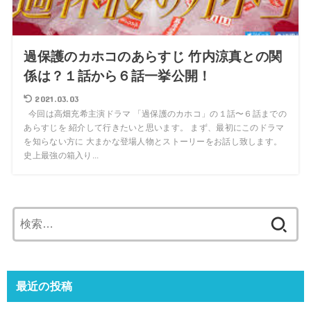
過保護のカホコのあらすじ 竹内涼真との関
係は？１話から６話一挙公開！
2021.03.03
今回は高畑充希主演ドラマ 「過保護のカホコ」の１話〜６話までの
あらすじを 紹介して行きたいと思います。 まず、最初にこのドラマ
を知らない方に 大まかな登場人物とストーリーをお話し致します。
史上最強の箱入り...
検
索:
最近の投稿