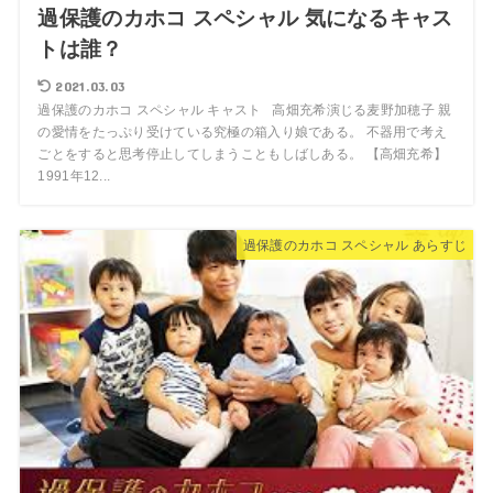
過保護のカホコ スペシャル 気になるキャス
トは誰？
2021.03.03
過保護のカホコ スペシャル キャスト 高畑充希演じる麦野加穂子 親
の愛情をたっぷり受けている究極の箱入り娘である。 不器用で考え
ごとをすると思考停止してしまうこともしばしある。 【高畑充希】
1991年12...
過保護のカホコ スペシャル あらすじ