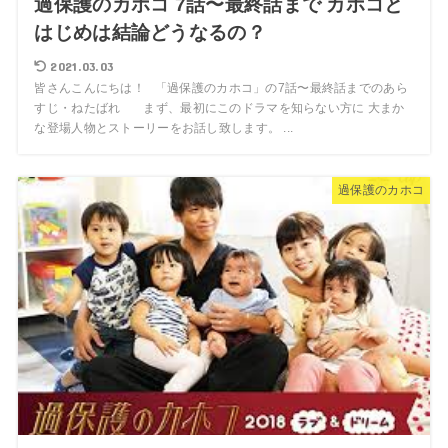
過保護のカホコ 7話〜最終話まで カホコと
はじめは結論どうなるの？
2021.03.03
皆さんこんにちは！ 「過保護のカホコ」の7話〜最終話までのあら
すじ・ねたばれ まず、最初にこのドラマを知らない方に 大まか
な登場人物とストーリーをお話し致します。 ...
過保護のカホコ