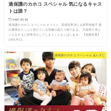
過保護のカホコ スペシャル 気になるキャス
トは誰？
2021.03.03
過保護のカホコ スペシャル キャスト 高畑充希演じる麦野加穂子 親
の愛情をたっぷり受けている究極の箱入り娘である。 不器用で考え
ごとをすると思考停止してしまうこともしばしある。 【高畑充希】
1991年12...
過保護のカホコ スペシャル あらすじ