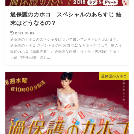
過保護のカホコ スペシャルのあらすじ 結
末はどうなるの？
2021.03.03
過保護のカホコのスペシャルについて書いていきたいと思います。
過保護のカホコ スペシャルの相関図 気になるあらすじは？ 箱入り
娘のカホコ（高畑充希）が過保護な両親、母・泉（黒木瞳）と父・
正高（時任三郎）のも...
過保護のカホコ