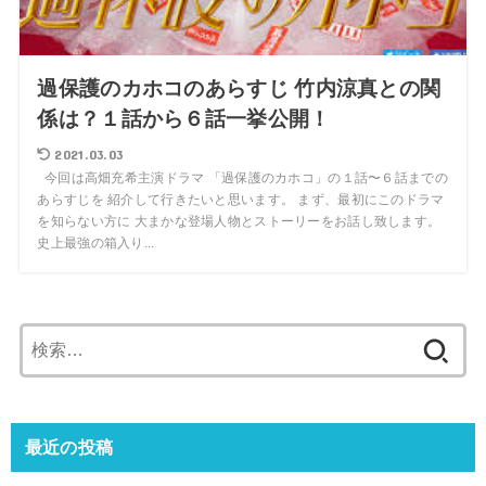
過保護のカホコのあらすじ 竹内涼真との関
係は？１話から６話一挙公開！
2021.03.03
今回は高畑充希主演ドラマ 「過保護のカホコ」の１話〜６話までの
あらすじを 紹介して行きたいと思います。 まず、最初にこのドラマ
を知らない方に 大まかな登場人物とストーリーをお話し致します。
史上最強の箱入り...
検
索:
最近の投稿