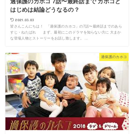
過保護のカホコ 7話〜最終話まで カホコと
はじめは結論どうなるの？
2021.03.03
皆さんこんにちは！ 「過保護のカホコ」の7話〜最終話までのあら
すじ・ねたばれ まず、最初にこのドラマを知らない方に 大まか
な登場人物とストーリーをお話し致します。 ...
過保護のカホコ