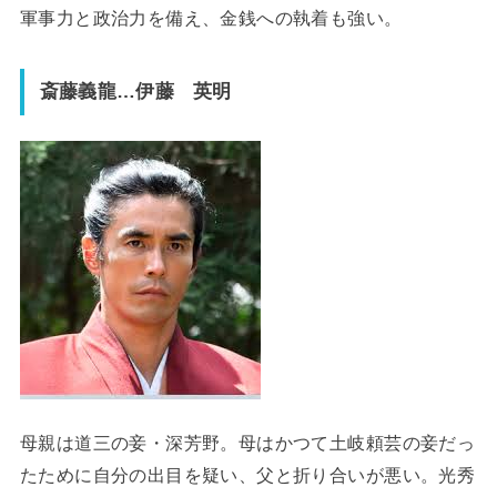
軍事力と政治力を備え、金銭への執着も強い。
斎藤義龍…伊藤 英明
母親は道三の妾・深芳野。母はかつて土岐頼芸の妾だっ
たために自分の出目を疑い、父と折り合いが悪い。光秀