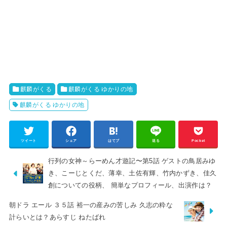
麒麟がくる
麒麟がくる ゆかりの地
麒麟がくる ゆかりの地
ツイート
シェア
はてブ
送る
Pocket
行列の女神～らーめん才遊記〜第5話 ゲストの鳥居みゆ
き、こーじとくだ、薄幸、土佐有輝、竹内かずき、佳久
創についての役柄、 簡単なプロフィール、出演作は？
朝ドラ エール ３５話 裕一の産みの苦しみ 久志の粋な
計らいとは？あらすじ ねたばれ