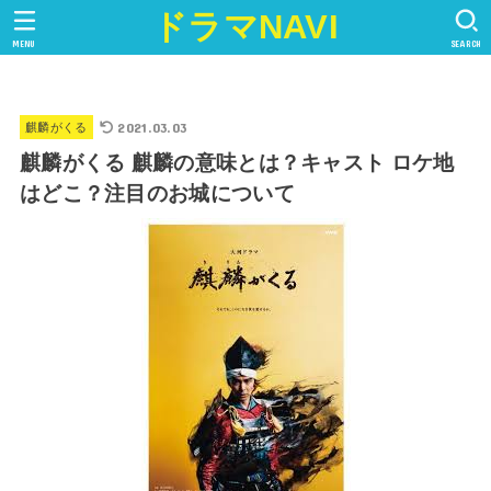
ドラマNAVI
MENU
SEARCH
2021.03.03
麒麟がくる
麒麟がくる 麒麟の意味とは？キャスト ロケ地
はどこ？注目のお城について