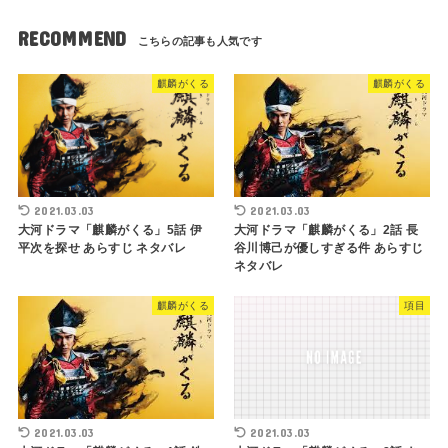
RECOMMEND
麒麟がくる
麒麟がくる
2021.03.03
2021.03.03
大河ドラマ「麒麟がくる」5話 伊
大河ドラマ「麒麟がくる」2話 長
平次を探せ あらすじ ネタバレ
谷川博己が優しすぎる件 あらすじ
ネタバレ
麒麟がくる
項目
2021.03.03
2021.03.03