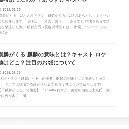
2021.03.03
麒麟がくる 1話 大河ドラマ「麒麟がくる」1話のあらすじ・ネタバレ
など紹介します! 第1話 「光秀、西へ」 あらすじ 領地を荒らす野
盗を撃退した際、 明智光秀（長谷川博己）は、 参照 nhk.or.jp その
領が...
麒麟がくる 麒麟の意味とは？キャスト ロケ
地はどこ？注目のお城について
2021.03.03
大河ドラマ「麒麟がくる」の概要、麒麟の意味とは？簡単なキャス
ト、ドラマに登場する注目されるであろう城について紹介します!
【「麒麟がくる」の概要】 「1540年代半ば、美濃を治める土岐氏一族
は内紛が多く、周...