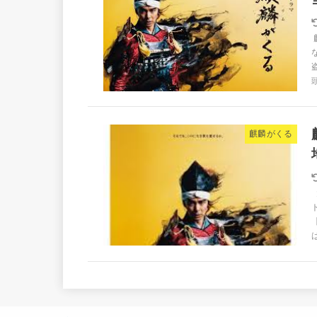
頭
麒麟がくる