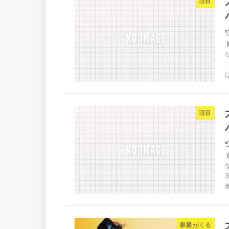
項目
は
項目
参
麒麟がくる