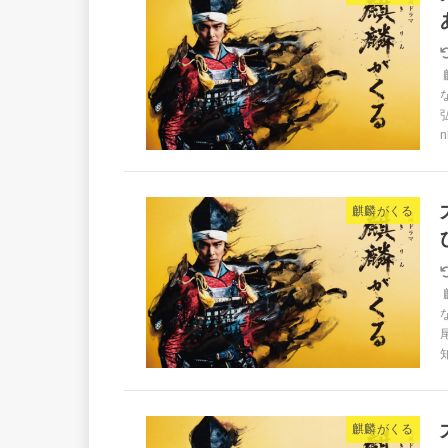
n
麒麟がくる
知
麒麟がくる