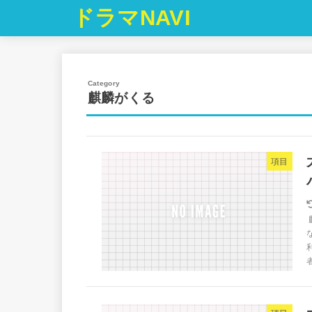
ドラマNAVI
麒麟がくる
項目
者