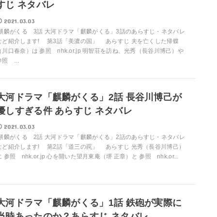
すじ ネタバレ
2021.03.03
麒麟がくる 3話 大河ドラマ「麒麟がくる」3話のあらすじ・ネタバレ
など紹介します! 第3話「美濃の国」 あらすじ 夫を亡くした帰蝶
（川口春奈）は 参照 nhk.or.jp 明智荘を訪ね、光秀（長谷川博己）や
照 ...
大河ドラマ「麒麟がくる」2話 長谷川博己が
優しすぎる件 あらすじ ネタバレ
2021.03.03
麒麟がくる 2話 大河ドラマ「麒麟がくる」2話のあらすじ・ネタバレ
など紹介します! 第2話「道三の罠」 あらすじ 光秀（長谷川博己）
に 参照 nhk.or.jp 心を開いた望月東庵（堺 正章）と 参照 nhk.or...
大河ドラマ「麒麟がくる」1話 鉄砲が実際に
当時あったのか？あらすじ ネタバレ