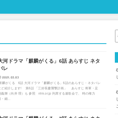
大河ドラマ「麒麟がくる」6話 あらすじ ネタ
バレ
2021.03.03
麒麟がくる 6話 大河ドラマ「麒麟がくる」6話のあらすじ・ネタバレ
など紹介します! 第6話 「三好長慶襲撃計画」 あらすじ 将軍・足
利義輝（向井 理）も 参照 nhk.or.jp 列席する連歌会で、 時の権力
・細...