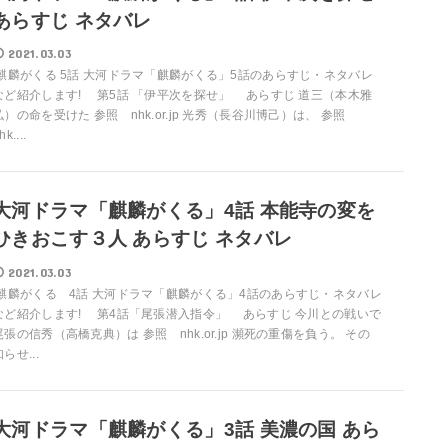
あらすじ ネタバレ
2021.03.03
麒麟がくる 5話 大河ドラマ「麒麟がくる」5話のあらすじ・ネタバレ
など紹介します! 第5話 「伊平次を探せ」 あらすじ 道三（本木雅
弘）の命を受けた 参照 nhk.or.jp 光秀（長谷川博己）は、 参照
hk....
大河ドラマ「麒麟がくる」4話 本能寺の変を
ひきおこす３人 あらすじ ネタバレ
2021.03.03
麒麟がくる 4話 大河ドラマ「麒麟がくる」4話のあらすじ・ネタバレ
など紹介します! 第4話「尾張潜入指令」 あらすじ 今川との戦いで
尾張の信秀（高橋克典）は 参照 nhk.or.jp 瀕死の重傷を負う。 その
らせ...
大河ドラマ「麒麟がくる」3話 美濃の国 あら