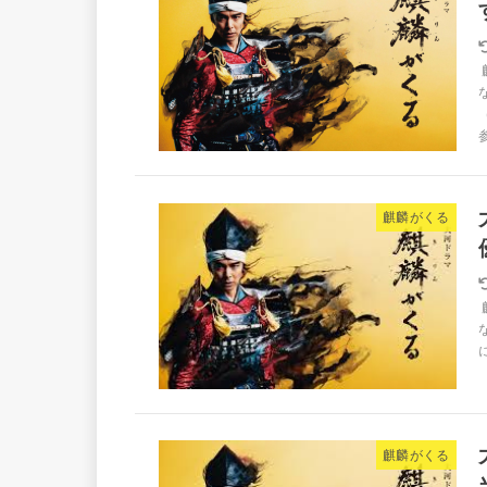
参
麒麟がくる
麒麟がくる