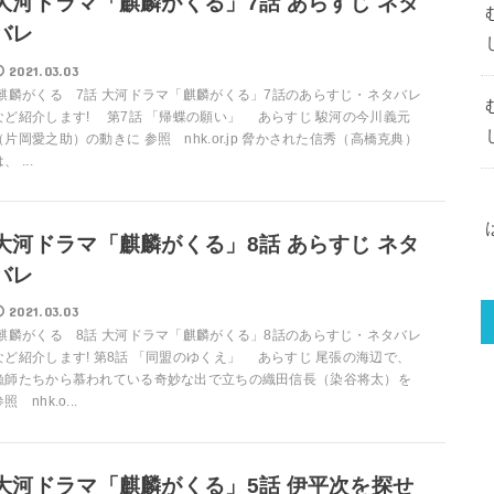
大河ドラマ「麒麟がくる」7話 あらすじ ネタ
バレ
2021.03.03
麒麟がくる 7話 大河ドラマ「麒麟がくる」7話のあらすじ・ネタバレ
など紹介します! 第7話 「帰蝶の願い」 あらすじ 駿河の今川義元
（片岡愛之助）の動きに 参照 nhk.or.jp 脅かされた信秀（高橋克典）
、 ...
大河ドラマ「麒麟がくる」8話 あらすじ ネタ
バレ
2021.03.03
麒麟がくる 8話 大河ドラマ「麒麟がくる」8話のあらすじ・ネタバレ
など紹介します! 第8話 「同盟のゆくえ」 あらすじ 尾張の海辺で、
漁師たちから慕われている奇妙な出で立ちの織田信長（染谷将太）を
照 nhk.o...
大河ドラマ「麒麟がくる」5話 伊平次を探せ