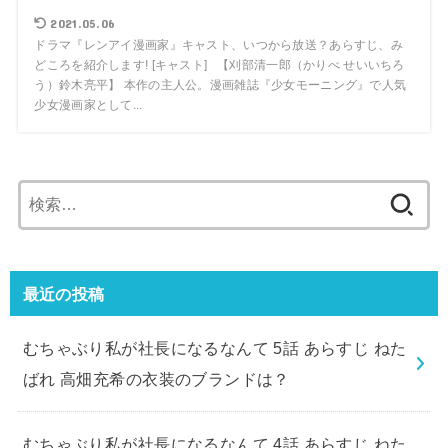
2021.05.06
ドラマ『レンアイ漫画家』キャスト、いつから放送？あらすじ、み
どころを紹介します! [キャスト] 【刈部清一郎（かりべ せいいちろ
う）鈴木亮平】 本作の主人公。漫画雑誌『少女モーニング』で人気
少女漫画家として...
検
索:
最近の投稿
むちゃぶり私が社長になるなんて 5話 あらすじ ねた
ばれ 高畑充希の衣装のブランドは？
むちゃぶり私が社長になるなんて 4話 あらすじ ねた