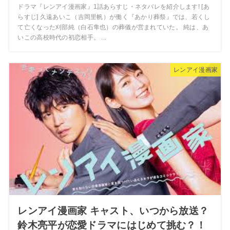
ドラマ『レンアイ漫画家』1話あらすじ・ネタバレを紹介します! [あ
らすじ] 久遠あいこ（吉岡里帆）が働く『あかり葬祭』では、若くし
て亡くなった刈部純（白石隼也）の葬儀が営まれていた。 純は、あ
いこの高校時代の初恋相手。 ...
レンアイ漫画家
レンアイ漫画家 キャスト、いつから放送？
鈴木亮平が恋愛ドラマにはじめて挑む？！