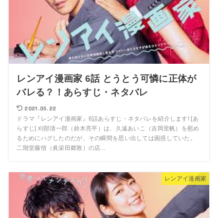
レンアイ漫画家 6話 とうとう可憐に正体が
バレる？！あらすじ・ネタバレ
2021.05.22
ドラマ『レンアイ漫画家』6話あらすじ・ネタバレを紹介します! [あ
らすじ] 刈部清一郎（鈴木亮平）は、久遠あいこ（吉岡里帆）を慰め
るためにハグしたのだが、その瞬間を思い出しては困惑していた。
二階堂藤悟（眞栄田郷敦）の店...
レンアイ漫画家