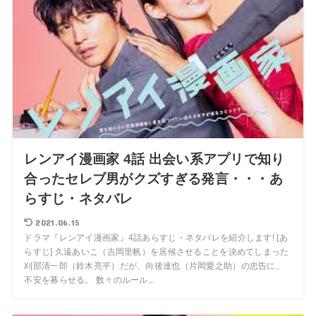
レンアイ漫画家 4話 出会い系アプリで知り
合ったセレブ男がクズすぎる発言・・・あ
らすじ・ネタバレ
2021.06.15
ドラマ『レンアイ漫画家』4話あらすじ・ネタバレを紹介します! [あ
らすじ] 久遠あいこ（吉岡里帆）を居候させることを決めてしまった
刈部清一郎（鈴木亮平）だが、向後達也（片岡愛之助）の忠告に、
不安を募らせる。 数々のルール...