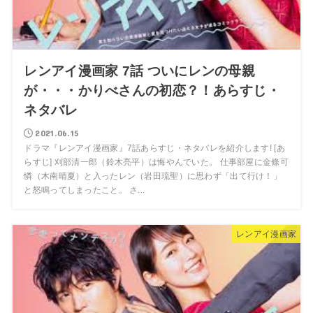
レンアイ漫画家 7話 ついにレンの母親
が・・・かりべさんの初恋？！あらすじ・
ネタバレ
2021.06.15
ドラマ『レンアイ漫画家』7話あらすじ・ネタバレを紹介します! [あ
らすじ] 刈部清一郎（鈴木亮平）は悔やんでいた。 仕事部屋に金條可
憐（木南晴夏）と入ったレン（岩田琉聖）に思わず「出て行け！」
と怒鳴ってしまったこと。 さ...
レンアイ漫画家