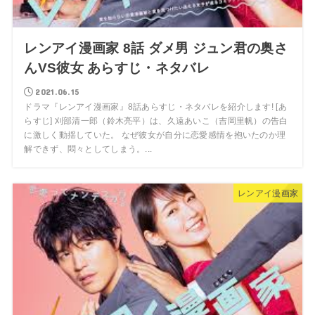
レンアイ漫画家 8話 ダメ男 ジュン君の奥さ
んVS彼女 あらすじ・ネタバレ
2021.06.15
ドラマ『レンアイ漫画家』8話あらすじ・ネタバレを紹介します! [あ
らすじ] 刈部清一郎（鈴木亮平）は、久遠あいこ（吉岡里帆）の告白
に激しく動揺していた。 なぜ彼女が自分に恋愛感情を抱いたのか理
解できず、悶々としてしまう。...
レンアイ漫画家