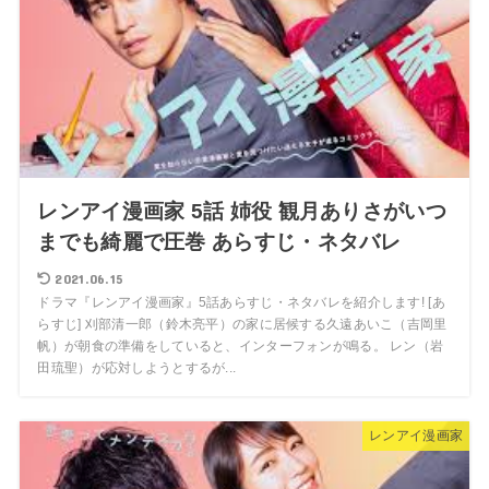
レンアイ漫画家 5話 姉役 観月ありさがいつ
までも綺麗で圧巻 あらすじ・ネタバレ
2021.06.15
ドラマ『レンアイ漫画家』5話あらすじ・ネタバレを紹介します! [あ
らすじ] 刈部清一郎（鈴木亮平）の家に居候する久遠あいこ（吉岡里
帆）が朝食の準備をしていると、インターフォンが鳴る。 レン（岩
田琉聖）が応対しようとするが...
レンアイ漫画家