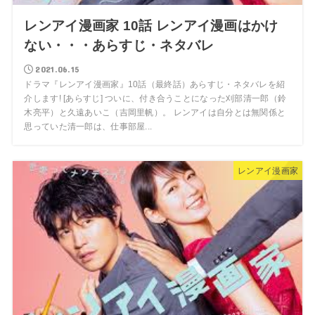
レンアイ漫画家 10話 レンアイ漫画はかけ
ない・・・あらすじ・ネタバレ
2021.06.15
ドラマ『レンアイ漫画家』10話（最終話）あらすじ・ネタバレを紹
介します! [あらすじ] ついに、付き合うことになった刈部清一郎（鈴
木亮平）と久遠あいこ（吉岡里帆）。 レンアイは自分とは無関係と
思っていた清一郎は、仕事部屋...
レンアイ漫画家