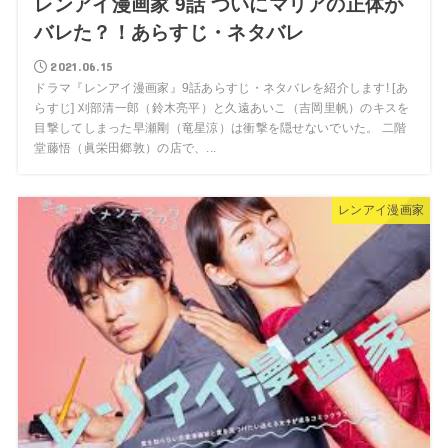
レンアイ漫画家 9話 ついにマリアの正体が
バレた？！あらすじ・ネタバレ
2021.06.15
ドラマ『レンアイ漫画家』9話あらすじ・ネタバレを紹介します! [あ
らすじ] 刈部清一郎（鈴木亮平）と久遠あいこ（吉岡里帆）のキスを
目撃してしまった早瀬剛（竜星涼）は衝撃を隠せないでいた。 二階
堂藤悟（眞栄田郷敦）の店で、...
レンアイ漫画家