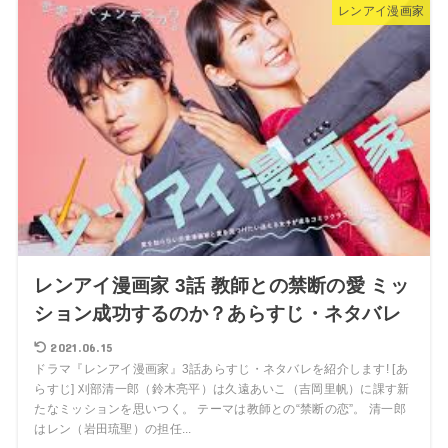
レンアイ漫画家
レンアイ漫画家 3話 教師との禁断の愛 ミッ
ション成功するのか？あらすじ・ネタバレ
2021.06.15
ドラマ『レンアイ漫画家』3話あらすじ・ネタバレを紹介します! [あ
らすじ] 刈部清一郎（鈴木亮平）は久遠あいこ（吉岡里帆）に課す新
たなミッションを思いつく。 テーマは教師との“禁断の恋”。 清一郎
はレン（岩田琉聖）の担任...