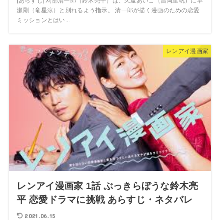
[あらすじ] 刈部清一郎（鈴木亮平）は、久遠あいこ（吉岡里帆）に早
瀬剛（竜星涼）と別れるよう指示。 清一郎が描く漫画のための恋愛
ミッションとはい...
レンアイ漫画家
レンアイ漫画家 1話 ぶっきらぼうな鈴木亮
平 恋愛ドラマに挑戦 あらすじ・ネタバレ
2021.06.15