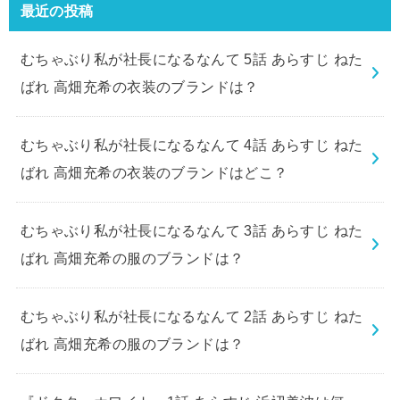
最近の投稿
むちゃぶり私が社長になるなんて 5話 あらすじ ねた
ばれ 高畑充希の衣装のブランドは？
むちゃぶり私が社長になるなんて 4話 あらすじ ねた
ばれ 高畑充希の衣装のブランドはどこ？
むちゃぶり私が社長になるなんて 3話 あらすじ ねた
ばれ 高畑充希の服のブランドは？
むちゃぶり私が社長になるなんて 2話 あらすじ ねた
ばれ 高畑充希の服のブランドは？