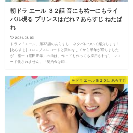
朝ドラ エール ３２話 音にも祐一にもライ
バル現る プリンスはだれ？あらすじ ねたば
れ
2021.03.03
ドラマ「エール」第32話のあらすじ・ネタバレついて紹介します!
[あらすじ] コロンブスレコードと契約をしてから半年が経ちました
が…裕一（窪田正孝）の曲は、作っても作っても採用されず、 レコ
ード化されません。「契約金は印...
朝ドラ エール 第２０話 あらすじ