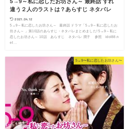
5→9～私に恋したお坊さん～ 最終話 すれ
違う２人のラストは？あらすじ ネタバレ
2021.04.12
5→9～私に恋したお坊さん～ 最終話 ドラマ「5→9～私に恋したお
坊さん～ 」第10話のあらすじ・ネタバレまとめました! 5→9～私に
恋したお坊さん～ 10話 あらすじ ネタバレ 潤子 参照 idol88.n
et ...
5→9〜私に恋したお坊さん〜