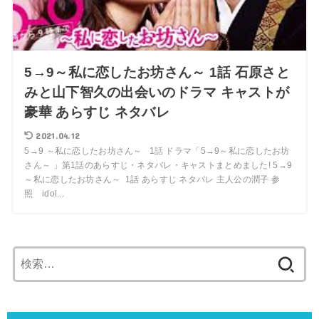
5→9～私に恋したお坊さん～ 1話 石原さと
みと山下智久の出会いのドラマ キャストが
豪華 あらすじ ネタバレ
2021.04.12
5→9 ～私に恋したお坊さん～ 1話 ドラマ「5→9～私に恋したお坊
さん～ 」第1話のあらすじ・ネタバレ・キャストまとめました! 5→9
～私に恋したお坊さん～ 1話 あらすじ ネタバレ 主人公の潤子 参
照 idol...
検
索: