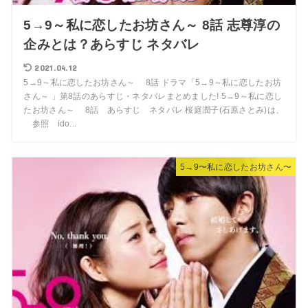
5→9～私に恋したお坊さん～ 8話 志尊淳の
企みとは？あらすじ ネタバレ
2021.04.12
5→9～私に恋したお坊さん～ 8話 ドラマ「5→9～私に恋したお坊
さん～ 」第8話のあらすじ・ネタバレまとめました! 5→9～私に恋し
たお坊さん～ 8話 あらすじ ネタバレ 桜庭潤子(石原さとみ)は、
参照 ido...
5→9〜私に恋したお坊さん〜