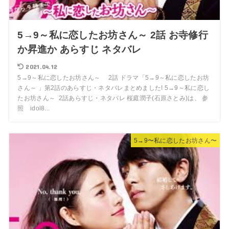
5→9～私に恋したお坊さん～ 2話 お寺修行
か昇進か あらすじ ネタバレ
2021.04.12
5→9～私に恋したお坊さん～ 2話 ドラマ「5→9～私に恋したお坊
さん～ 」第2話のあらすじ・ネタバレまとめました! 5→9～私に恋し
たお坊さん～ 2話あらすじ・ネタバレ 桜庭潤子(石原さとみ)は、 参
照 idol8...
5→9〜私に恋したお坊さん〜