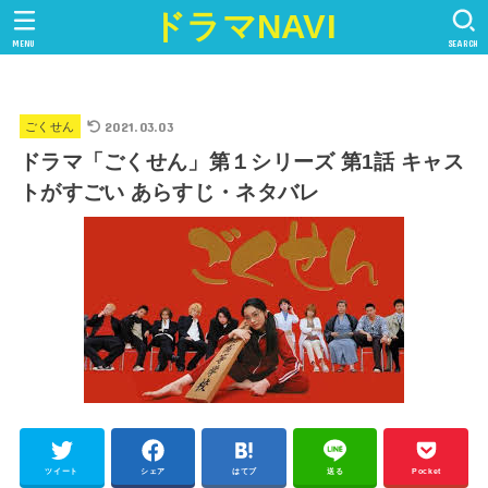
ドラマNAVI
MENU
SEARCH
2021.03.03
ごくせん
ドラマ「ごくせん」第１シリーズ 第1話 キャス
トがすごい あらすじ・ネタバレ
ツイート
シェア
はてブ
送る
Pocket