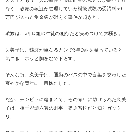
久美子ともう一人の新任・藤山静香の歓迎会が終って程
なく、教頭の猿渡が管理していた模擬試験の受講料50
万円が入った集金袋が消える事件が起きた。
猿渡は、3年D組の生徒の犯行だと決めつけて大騒ぎ。
久美子は、猿渡が単なるカンで3年D組を疑っていると
気づき、ホッと胸をなで下ろす。
そんな折、久美子は、通勤のバスの中で言葉を交わした
爽やかな青年に一目惚れした。
だが、チンピラに絡まれて、その青年に助けられた久美
子は、相手が環六署の刑事・篠原智也だと知りガック
リ。