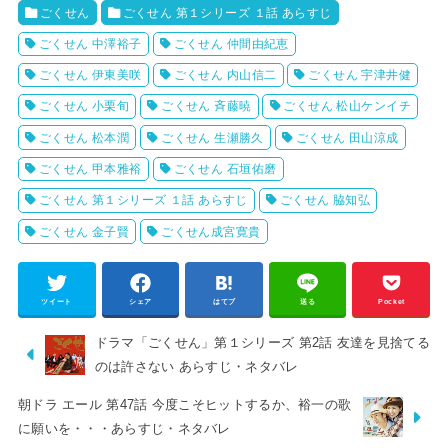
ごくせん
ごくせん 第１シリーズ １話 あらすじ
ごくせん 中澤裕子
ごくせん 仲間由紀恵
ごくせん 伊東美咲
ごくせん 内山信二
ごくせん 宇津井健
ごくせん 小栗旬
ごくせん 斉藤暁
ごくせん 松山ケンイチ
ごくせん 松本潤
ごくせん 生瀬勝久
ごくせん 田山涼成
ごくせん 甲本雅裕
ごくせん 石垣佑磨
ごくせん 第１シリーズ １話 あらすじ
ごくせん 脇知弘
ごくせん 金子賢
ごくせん成宮寛貴
ツイート
シェア
はてブ
送る
Pocket
ドラマ「ごくせん」第１シリーズ 第2話 友達を見捨てる
のは許さない あらすじ・ネタバレ
朝ドラ エール 第47話 今度こそヒットするか、裕一の歌
に願いを・・・あらすじ・ネタバレ