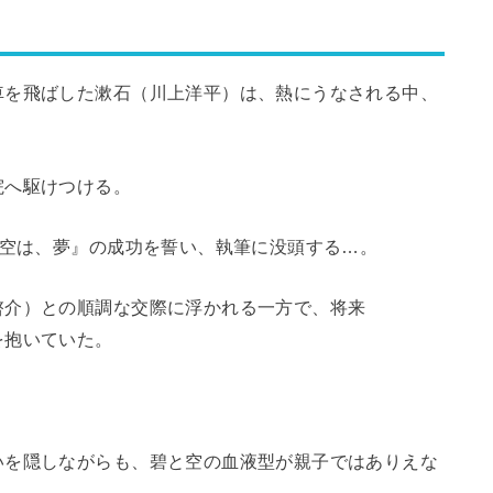
車を飛ばした漱石（川上洋平）は、熱にうなされる中、
院へ駆けつける。
の空は、夢』の成功を誓い、執筆に没頭する…。
啓介）との順調な交際に浮かれる一方で、将来
を抱いていた。
いを隠しながらも、碧と空の血液型が親子ではありえな