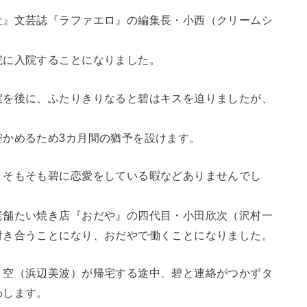
社』文芸誌『ラファエロ』の編集長・小西（クリームシ
院に入院することになりました。
室を後に、ふたりきりなると碧はキスを迫りましたが、
確かめるため3カ月間の猶予を設けます。
、そもそも碧に恋愛をしている暇などありませんでし
老舗たい焼き店『おだや』の四代目・小田欣次（沢村一
付き合うことになり、おだやで働くことになりました。
・空（浜辺美波）が帰宅する途中、碧と連絡がつかずタ
わします。