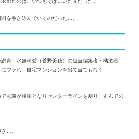
を求めたのは、いつもそばにいた光だった。
周囲を巻き込んでいくのだった…。
小説家・水無瀬碧（菅野美穂）の担当編集者・橘漱石
）にフラれ、自宅マンションを出て当てもなく
熱で意識が朦朧となりセンターラインを割り、すんでの
づき…。