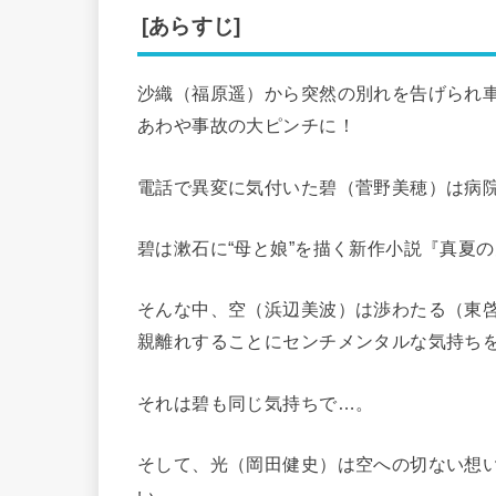
[あらすじ]
沙織（福原遥）から突然の別れを告げられ
あわや事故の大ピンチに！
電話で異変に気付いた碧（菅野美穂）は病
碧は漱石に“母と娘”を描く新作小説『真夏
そんな中、空（浜辺美波）は渉わたる（東
親離れすることにセンチメンタルな気持ち
それは碧も同じ気持ちで…。
そして、光（岡田健史）は空への切ない想