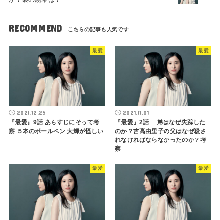
RECOMMEND
最愛
最愛
2021.12.25
2021.11.01
『最愛』9話 あらすじにそって考
『最愛』2話 弟はなぜ失踪した
察 ５本のボールペン 大輝が怪しい
のか？吉高由里子の父はなぜ殺さ
れなければならなかったのか？考
察
最愛
最愛