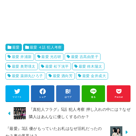
最愛
最愛 ４話 犯人考察
最愛 井浦新
最愛 光石研
最愛 吉高由里子
最愛 奥野瑛太
最愛 松下洸平
最愛 柊木陽太
最愛 薬師丸ひろ子
最愛 酒向芳
最愛 金井成大
ツイート
シェア
はてブ
送る
Pocket
『真犯人フラグ』5話 犯人考察 押し入れの中には？なぜ
隣人はあんなに優しくするのか？
『最愛』3話 優がもっていたお札はなぜ旧札だったの
か？裏の黒幕は？