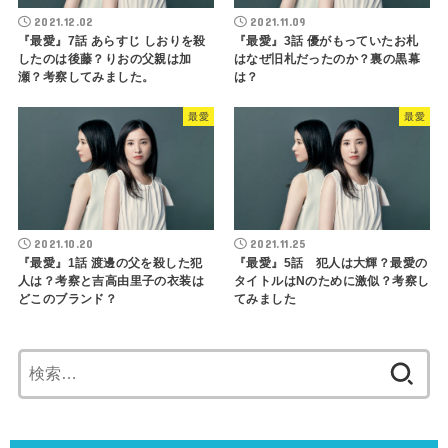
2021.12.02
2021.11.09
『最愛』7話 あらすじ しおりを殺
『最愛』3話 優がもっていたお札
したのは後藤？りおの父親は加
はなぜ旧札だったのか？裏の黒幕
瀬？考察してみました。
は？
最愛
最愛
2021.10.20
2021.11.25
『最愛』1話 渡邊の父を殺した犯
『最愛』5話 犯人は大輝？最愛の
人は？考察と吉高由里子の衣装は
タイトルはNのために激似？考察し
どこのブランド？
てみました
検
索: