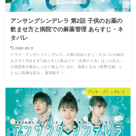
アンサングシンデレラ 第2話 子供のお薬の
飲ませ方と病院での麻薬管理 あらすじ・ネ
タバレ
2021.03.11
ドラマ「アンサングシンデレラ」の第2話あらすじ・ネタバレの紹介
をさせて頂きます! [あらすじ] 葵みどり（石原さとみ）はこの日も、
入院患者が薬をしっかり飲んでいるか、相原くるみ（西野七瀬）と
ともに病棟を回る。 販田聡子（...
アンサングシンデレラ