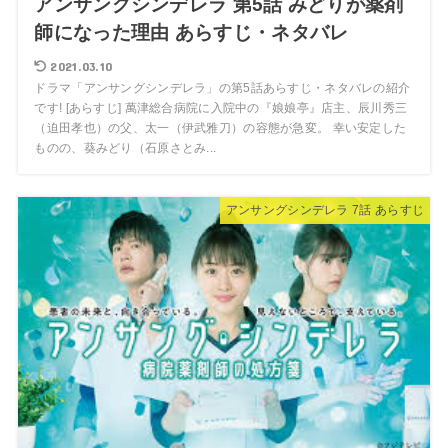
アンサングシンデレラ 第5話 みどりが薬剤
師になった理由 あらすじ・ネタバレ
2021.03.10
ドラマ「アンサングシンデレラ」の第5話あらすじ・ネタバレの紹介
です! [あらすじ] 萬津総合病院に入院中の『娘娘亭』店主、辰川秀三
（迫田孝也）の父、太一（伊武雅刀）の容態が急変。 幸い安定した
ものの、葵みどり（石原さとみ...
アンサングシンデレラ 7話 あらすじ