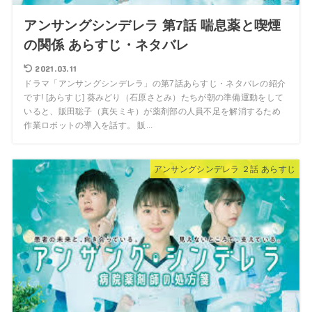
アンサングシンデレラ 第7話 喘息薬と喫煙
の関係 あらすじ・ネタバレ
2021.03.11
ドラマ「アンサングシンデレラ」の第7話あらすじ・ネタバレの紹介
です! [あらすじ] 葵みどり（石原さとみ）たちが朝の準備運動をして
いると、販田聡子（真矢ミキ）が薬剤部の人員不足を解消するため
作業ロボットの導入を話す。 販...
アンサングシンデレラ ２話 あらすじ