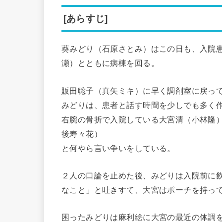
[あらすじ]
葵みどり（石原さとみ）はこの日も、入院
瀬）とともに病棟を回る。
販田聡子（真矢ミキ）に早く調剤室に戻っ
みどりは、患者と話す時間を少しでも多く
右腕の骨折で入院している大宮清（小林隆
後寿々花）
と何やら言い争いをしている。
２人の口論を止めた後、みどりは入院前に
なこと」と吐きすて、大宮はポーチを持っ
困ったみどりは麻利絵に大宮の最近の体調