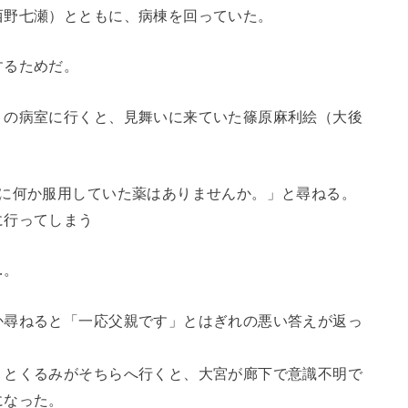
西野七瀬）とともに、病棟を回っていた。
するためだ。
）の病室に行くと、見舞いに来ていた篠原麻利絵（大後
前に何か服用していた薬はありませんか。」と尋ねる。
に行ってしまう
…。
か尋ねると「一応父親です」とはぎれの悪い答えが返っ
りとくるみがそちらへ行くと、大宮が廊下で意識不明で
になった。