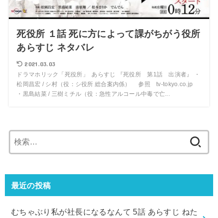
死役所 １話 死に方によって課がちがう役所
あらすじ ネタバレ
2021.03.03
ドラマホリック「死役所」 あらすじ 『死役所 第1話 出演者』 ・
松岡昌宏 / シ村（役：シ役所 総合案内係） 参照 tv-tokyo.co.jp
・黒島結菜 / 三樹ミチル（役：急性アルコール中毒で亡...
検
索:
最近の投稿
むちゃぶり私が社長になるなんて 5話 あらすじ ねた