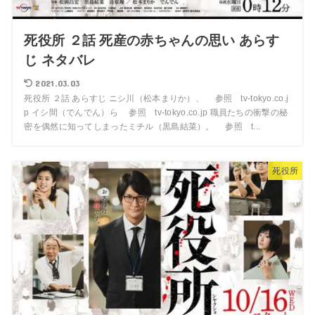
死役所 ２話 死産の赤ちゃんの思い あらす
じ ネタバレ
2021.03.03
死役所 ２話 あらすじ ニシ川（松本まりか）、 参照 tv-tokyo.co.j
p イシ間（でんでん）ら 参照 tv-tokyo.co.jp 職員たちの衝撃の秘
密を偶然に知ってしまったミチル（黒島結菜）。 参照 t...
死役所