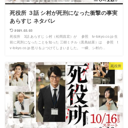
死役所 ３話 シ村が死刑になった衝撃の事実
あらすじ ネタバレ
2021.03.03
死役所 3話 あらすじ シ村（松岡昌宏）が 参照 tv-tokyo.co.jp 生
前に死刑になったことを知った 三樹ミチル（黒島結菜）は 参照 t
v-tokyo.co.jp 怒りをぶつけてしまいました。 一瞬、シ村の...
死役所