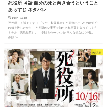
死役所 ４話 自分の死と向き合うということ
あらすじ ネタバレ
2021.03.03
死役所 ４話 あらすじ 「シ村（松岡昌宏）が死刑になったのは自分
の娘を殺したから」 と衝撃的な事実を知らされ言葉を失ってしまう
ミチル（黒島結菜）。 参照 tv-tokyo.co.jp そんな彼女にシ村は
参照 tv-...
死役所