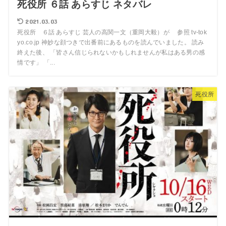
死役所 ６話 あらすじ ネタバレ
2021.03.03
死役所 ６話 あらすじ 芸人の高関一文（重岡大毅）が 参照 tv-tok
yo.co.jp 神妙な顔つきで出番前にあるものを読んでいました。 読み
終えた後、 「皆さん信じられないかもしれませんが私はある男の感
情です」 「...
死役所