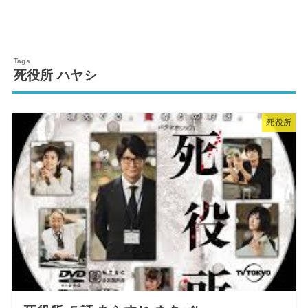
死役所 ハヤシ
死役所