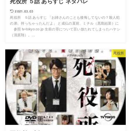
死役所 ５話 あらすじ ネタバレ
2021.03.03
死役所 ５話 あらすじ 「お姉さんのことも後悔してないの？殺人犯
の弟、持っちゃったんだよ」 と成仏の直前、ミチル（黒島結菜）に
参照 tv-tokyo.co.jp 生前の罪について言い放たれてしまったハヤシ
（清原翔）。...
死役所