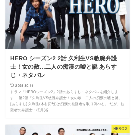
HERO シーズン2 2話 久利生VS敏腕弁護
士！女の敵…二人の痴漢の嘘と謎 あらす
じ・ネタバレ
2021.10.16
ドラマ「HEROシーズン2」2話のあらすじ・ネタバレを紹介しま
す！ 第2話「久利生VS敏腕弁護士！女の敵…二人の痴漢の嘘と謎」
[あらすじ] 久利生(木村拓哉)は痴漢の被疑者を取り調べる。 だが、被
疑者の弁護士・桜井(谷...
HERO２