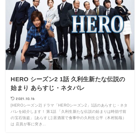
HERO シーズン2 1話 久利生新たな伝説の
始まり あらすじ・ネタバレ
2021.10.16
[HEROシーズン2] ドラマ「HEROシーズン2」1話のあらすじ・ネタ
バレを紹介します！ 第1話 「久利生新たな伝説の始まりは時効寸前
の宝石強盗」 [あらすじ] 居酒屋で食事中の久利生公平（木村拓哉）
は 店員が客に突き...