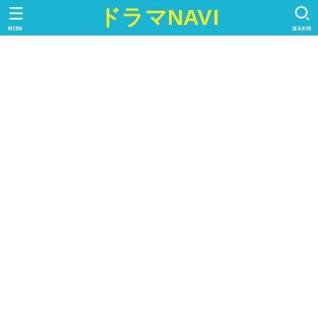
ドラマNAVI
MENU
SEARCH