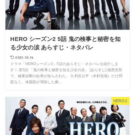
HERO シーズン2 5話 鬼の検事と秘密を知
る少女の涙 あらすじ・ネタバレ
2021.10.16
ドラマ「HEROシーズン2」5話のあらすじ・ネタバレを紹介しま
す！ 第5話 「鬼の検事と秘密を知る少女の涙」 [あらすじ] 城西支部
で、健康診断の結果が知らされた。 久利生公平（木村拓哉）だけ問
題なく、体脂肪が増加した麻...
HERO２