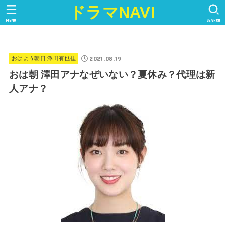
ドラマNAVI
MENU
SEARCH
2021.08.19
おはよう朝日 澤田有也佳
おは朝 澤田アナなぜいない？夏休み？代理は新
人アナ？