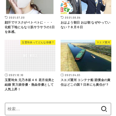
2021.07.20
2021.08.06
顔汗でマスクがベトベトに・・・
おはよう朝日 おは朝 なぜやってい
化粧下地にもなり肌サラサラの1日
ない？８月６日
を体感。
玉置玲央ってどんな俳優？
スエズ運河
2021.12.10
2021.04.03
玉置玲央 元乃木坂４６ 若月佑美と
スエズ運河 コンテナ船 賠償金の責
結婚 実力派俳優・熱血俳優として
任はどこの国？日本にも責任が？
人気上昇！
検
索: