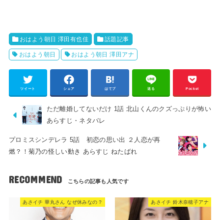
おはよう朝日 澤田有也佳
話題記事
おはよう朝日
おはよう朝日 澤田アナ
ツイート
シェア
はてブ
送る
Pocket
ただ離婚してないだけ 1話 北山くんのクズっぷりが怖い
あらすじ・ネタバレ
プロミスシンデレラ 5話 初恋の思い出 ２人恋が再
燃？！菊乃の怪しい動き あらすじ ねたばれ
RECOMMEND
あさイチ 華丸さん なぜ休みなの？
あさイチ 鈴木奈穂子アナ