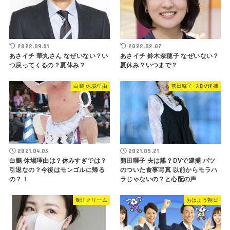
2022.09.01
2022.02.07
あさイチ 華丸さん なぜいない？い
あさイチ 鈴木奈穂子 なぜいない？
つ戻ってくるの？夏休み？
夏休み？いつまで？
白鵬 休場理由
熊田曜子 夫DV逮捕
2021.04.03
2021.05.21
白鵬 休場理由は？休みすぎでは？
熊田曜子 夫は誰？DVで逮捕 バツ
引退なの？今後はモンゴルに帰る
のついた食事写真 以前からモラハ
の？！
ラじゃないの？と心配の声
制汗クリーム
おはよう朝日