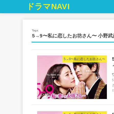
ドラマNAVI
5→9〜私に恋したお坊さん〜 小野武
5→9〜私に恋したお坊さん〜