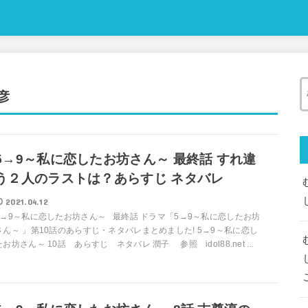
彦
5→9～私に恋したお坊さん～ 最終話 すれ違
う２人のラストは？あらすじ ネタバレ
2021.04.12
5→9～私に恋したお坊さん～ 最終話 ドラマ「5→9～私に恋したお坊
さん～ 」第10話のあらすじ・ネタバレまとめました! 5→9～私に恋し
たお坊さん～ 10話 あらすじ ネタバレ 潤子 参照 idol88.net ...