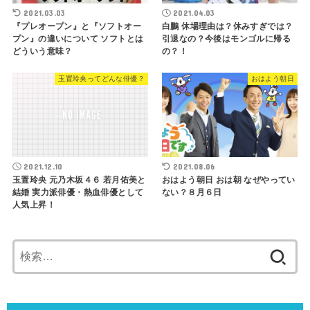
2021.03.03
2021.04.03
『プレオープン』と『ソフトオー
白鵬 休場理由は？休みすぎでは？
プン』の違いについて ソフトとは
引退なの？今後はモンゴルに帰る
どういう意味？
の？！
玉置玲央ってどんな俳優？
おはよう朝日
2021.12.10
2021.08.06
玉置玲央 元乃木坂４６ 若月佑美と
おはよう朝日 おは朝 なぜやってい
結婚 実力派俳優・熱血俳優として
ない？８月６日
人気上昇！
検
索: