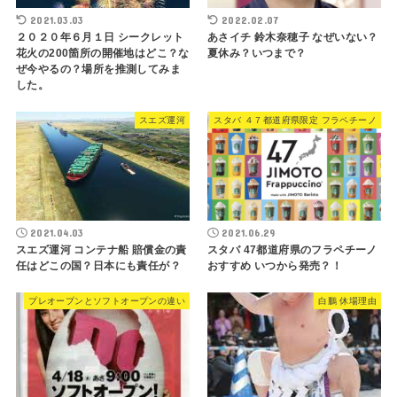
2021.03.03
2022.02.07
２０２０年６月１日 シークレット
あさイチ 鈴木奈穂子 なぜいない？
花火の200箇所の開催地はどこ？な
夏休み？いつまで？
ぜ今やるの？場所を推測してみま
した。
スエズ運河
スタバ ４７都道府県限定 フラペチーノ
2021.04.03
2021.06.29
スエズ運河 コンテナ船 賠償金の責
スタバ 47都道府県のフラペチーノ
任はどこの国？日本にも責任が？
おすすめ いつから発売？！
プレオープンとソフトオープンの違い
白鵬 休場理由