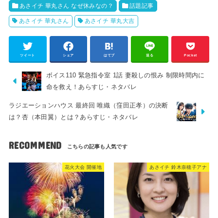
あさイチ 華丸さん なぜ休みなの？
話題記事
あさイチ 華丸さん
あさイチ 華丸大吉
ツイート
シェア
はてブ
送る
Pocket
ボイス110 緊急指令室 1話 妻殺しの恨み 制限時間内に
命を救え！あらすじ・ネタバレ
ラジエーションハウス 最終回 唯織（窪田正孝）の決断
は？杏（本田翼）とは？あらすじ・ネタバレ
RECOMMEND
花火大会 開催地
あさイチ 鈴木奈穂子アナ