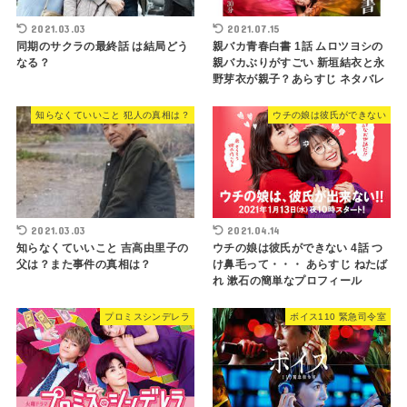
2021.03.03
2021.07.15
同期のサクラの最終話 は結局どう
親バカ青春白書 1話 ムロツヨシの
なる？
親バカぶりがすごい 新垣結衣と永
野芽衣が親子？あらすじ ネタバレ
知らなくていいこと 犯人の真相は？
ウチの娘は彼氏ができない
2021.03.03
2021.04.14
知らなくていいこと 吉高由里子の
ウチの娘は彼氏ができない 4話 つ
父は？また事件の真相は？
け鼻毛って・・・ あらすじ ねたば
れ 漱石の簡単なプロフィール
プロミスシンデレラ
ボイス110 緊急司令室