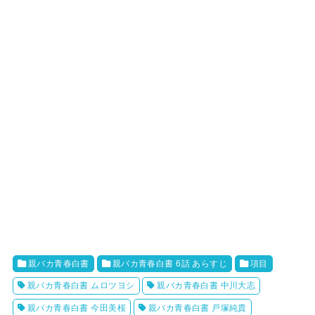
親バカ青春白書
親バカ青春白書 6話 あらすじ
項目
親バカ青春白書 ムロツヨシ
親バカ青春白書 中川大志
親バカ青春白書 今田美桜
親バカ青春白書 戸塚純貴