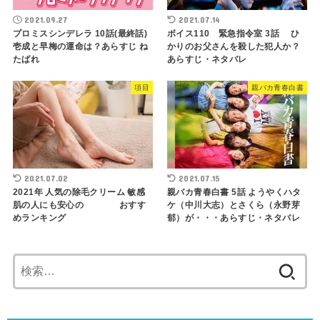
2021.09.27
2021.07.14
プロミスシンデレラ 10話(最終話)
ボイス110 緊急指令室 3話 ひ
壱成と早梅の運命は？あらすじ ね
かりのお父さんを殺した犯人か？
たばれ
あらすじ・ネタバレ
項目
親バカ青春白書
2021.07.02
2021.07.15
2021年 人気の除毛クリーム 敏感
親バカ青春白書 5話 ようやくハタ
肌の人にも安心の おすす
ケ（中川大志）とさくら（永野芽
めランキング
郁）が・・・あらすじ・ネタバレ
検
索: