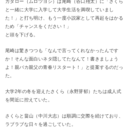
ガタロー（ムロツヨシ）は尾崎（谷口翔太）に「さくら
と一緒に大学に入学して大学生活を満喫していまし
た！」と打ち明け、もう一度小説家として再起をはかる
ため「チャンスをください！」
と頭を下げる。
尾崎は驚きつつも「なんで言ってくれなかったんです
か！そんな面白いネタ隠してたなんて！書きましょう
よ！親バカ親父の青春リスタート！」と提案するのだっ
た。
大学2年の冬を迎えたさくら（永野芽郁）たちは成人式
を間近に控えていた。
さくらと畠山（中川大志）は順調に交際を続けており、
ラブラブな日々を過ごしていた。