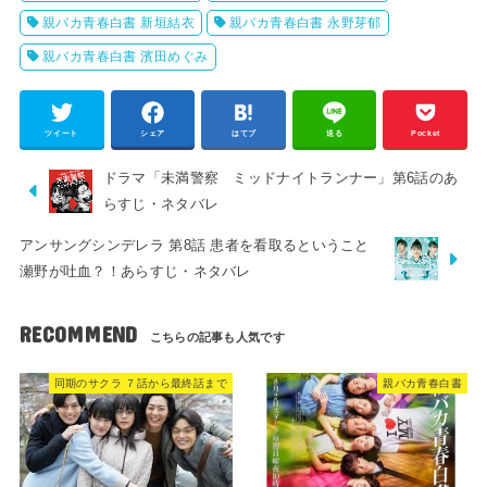
親バカ青春白書 新垣結衣
親バカ青春白書 永野芽郁
親バカ青春白書 濱田めぐみ
ツイート
シェア
はてブ
送る
Pocket
ドラマ「未満警察 ミッドナイトランナー」第6話のあ
らすじ・ネタバレ
アンサングシンデレラ 第8話 患者を看取るということ
瀬野が吐血？！あらすじ・ネタバレ
RECOMMEND
同期のサクラ ７話から最終話まで
親バカ青春白書