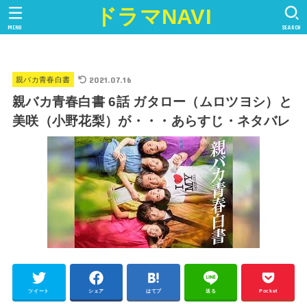
ドラマNAVI
MENU
SEARCH
2021.07.16
親バカ青春白書
親バカ青春白書 6話 ガタロー（ムロツヨシ）と
美咲（小野花梨）が・・・あらすじ・ネタバレ
ツイート
シェア
はてブ
送る
Pocket