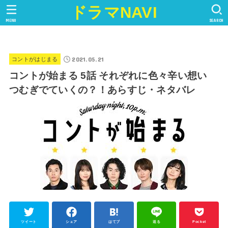
ドラマNAVI
MENU
SEARCH
2021.05.21
コントがはじまる
コントが始まる 5話 それぞれに色々辛い想い
つむぎでていくの？！あらすじ・ネタバレ
ツイート
シェア
はてブ
送る
Pocket