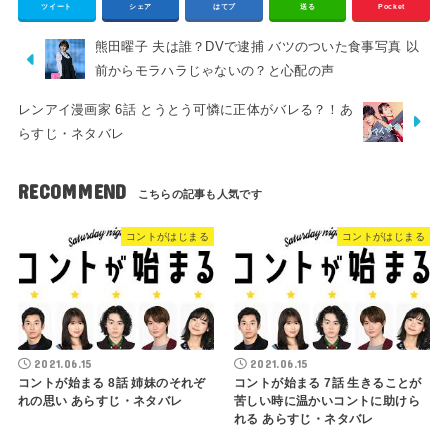
ツイート
シェア
はてブ
送る
Pocket
熊田曜子 夫は誰？DVで逮捕 バツのついた食事写真 以
前からモラハラじゃないの？と心配の声
レンアイ漫画家 6話 とうとう可憐に正体がバレる？！あ
らすじ・ネタバレ
RECOMMEND
コントがはじまる
コントがはじまる
2021.06.15
2021.06.15
コントが始まる 8話 姉妹のそれぞ
コントが始まる 7話 生きることが
れの思い あらすじ・ネタバレ
苦しい時に温かいコントに助けら
れる あらすじ・ネタバレ