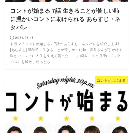
コントが始まる 7話 生きることが苦しい時
に温かいコントに助けられる あらすじ・ネ
タバレ
2021.06.15
ドラマ『コントが始まる』7話のあらすじ・ネタバレを紹介します!
[あらすじ] 里穂子「生きることが苦しかった時、春斗さんが手がける
温かいコントに人生を支えて貰った……」 瞬太「１ヶ月後に『マク
ベス』を解散したあとも……こ...
コントがはじまる