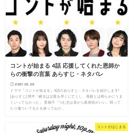
コントが始まる 4話 応援してくれた恩師か
らの衝撃の言葉 あらすじ・ネタバレ
2021.05.20
ドラマ『コントが始まる』4話のあらすじ・ネタバレを紹介します!
[あらすじ] 潤平「瞬太は父親を早くに亡くし、母親とは明らかにうま
くいってなかった」 里穂子「つむぎは昔から面倒見がいい。弱って
たり傷ついてる人を放っておけ...
コントがはじまる