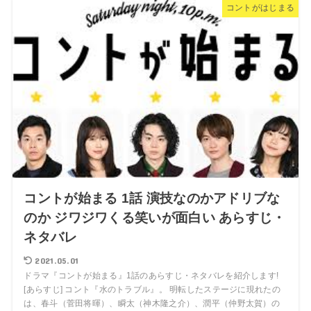
コントがはじまる
コントが始まる 1話 演技なのかアドリブな
のか ジワジワくる笑いが面白い あらすじ・
ネタバレ
2021.05.01
ドラマ『コントが始まる』1話のあらすじ・ネタバレを紹介します!
[あらすじ] コント『水のトラブル』。 明転したステージに現れたの
は、春斗（菅田将暉）、瞬太（神木隆之介）、潤平（仲野太賀）の