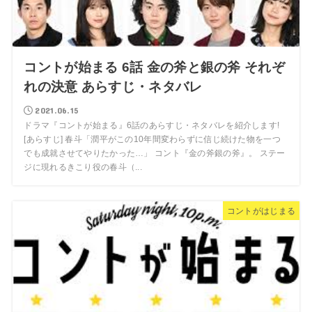
コントが始まる 6話 金の斧と銀の斧 それぞ
れの決意 あらすじ・ネタバレ
2021.06.15
ドラマ『コントが始まる』6話のあらすじ・ネタバレを紹介します!
[あらすじ] 春斗「潤平がこの10年間変わらずに信じ続けた物を一つ
でも成就させてやりたかった…」 コント『金の斧銀の斧』。 ステー
ジに現れるきこり役の春斗（...
コントがはじまる