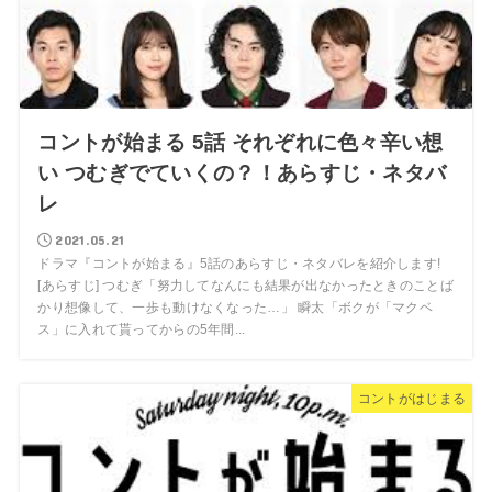
コントが始まる 5話 それぞれに色々辛い想
い つむぎでていくの？！あらすじ・ネタバ
レ
2021.05.21
ドラマ『コントが始まる』5話のあらすじ・ネタバレを紹介します!
[あらすじ] つむぎ「努力してなんにも結果が出なかったときのことば
かり想像して、一歩も動けなくなった…」 瞬太「ボクが「マクベ
ス」に入れて貰ってからの5年間...
コントがはじまる