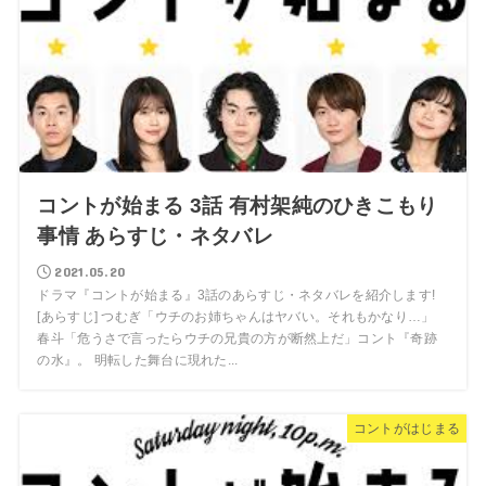
コントが始まる 3話 有村架純のひきこもり
事情 あらすじ・ネタバレ
2021.05.20
ドラマ『コントが始まる』3話のあらすじ・ネタバレを紹介します!
[あらすじ] つむぎ「ウチのお姉ちゃんはヤバい。それもかなり…」
春斗「危うさで言ったらウチの兄貴の方が断然上だ」コント『奇跡
の水』。 明転した舞台に現れた...
コントがはじまる