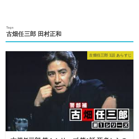
古畑任三郎 田村正和
古畑任三郎 1話 あらすじ