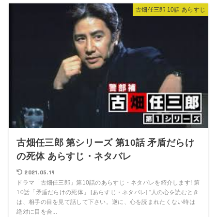
古畑任三郎 10話 あらすじ
古畑任三郎 第シリーズ 第10話 矛盾だらけ
の死体 あらすじ・ネタバレ
2021.05.19
ドラマ「古畑任三郎」第10話のあらすじ・ネタバレを紹介します! 第
10話「矛盾だらけの死体」 [あらすじ・ネタバレ] “人の心を読むとき
は、相手の目を見て話して下さい。逆に、心を読まれたくない時は
絶対に目を合...