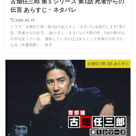
古畑任三郎 第１シリーズ 第1話 死者からの
伝言 あらすじ・ネタバレ
2021.05.19
ドラマ「古畑任三郎」第1話のあらすじ・ネタバレを紹介します! 第1
話「死者からの伝言」 [あらすじ・ネタバレ] 大雨の中、1台の車が山
の中を走っている。 運転しているのは少女コミック作家の小石川ち
なみ（中森明菜）。 助手...
古畑任三郎 2話 あらすじ