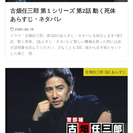
古畑任三郎 第１シリーズ 第2話 動く死体
あらすじ・ネタバレ
2021.05.19
ドラマ「古畑任三郎」第2話のあらすじ・ネタバレを紹介します! 第2
話「動く死体」 [あらすじ・ネタバレ] “新しい機械を買った時には必
ず説明書を読んでください、少なくとも3回。箱から出す前とセット
した後と、寝...
古畑任三郎 3話 あらすじ