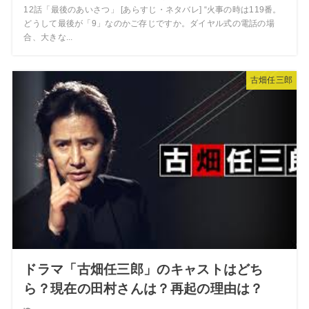
12話「最後のあいさつ」 [あらすじ・ネタバレ] “火事の時は119番。
どうして最後が「9」なのかご存じですか。ダイヤル式の電話の場
合、大きな...
古畑任三郎
ドラマ「古畑任三郎」のキャストはどち
ら？現在の田村さんは？再起の理由は？