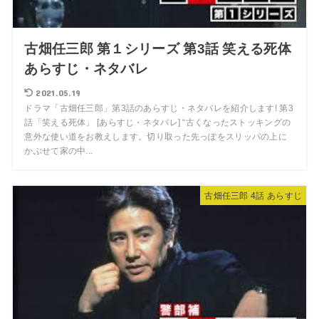
古畑任三郎 第１シリーズ 第3話 笑える死体
あらすじ・ネタバレ
2021.05.19
ドラマ「古畑任三郎」第3話のあらすじ・ネタバレを紹介します! 第3
話「笑える死体」 [あらすじ・ネタバレ] “古くなったストッキングの
意外な使い道をお教えします。切り取った先っぽをスリッパの上に
かぶせて家の中...
古畑任三郎 4話 あらすじ