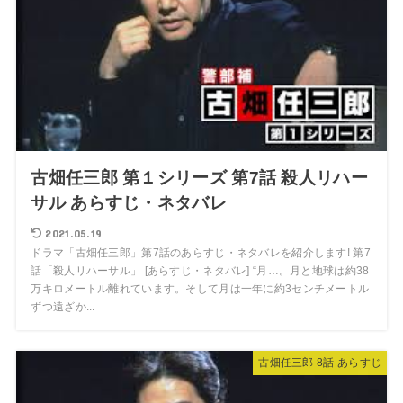
古畑任三郎 第１シリーズ 第7話 殺人リハー
サル あらすじ・ネタバレ
2021.05.19
ドラマ「古畑任三郎」第7話のあらすじ・ネタバレを紹介します! 第7
話「殺人リハーサル」 [あらすじ・ネタバレ] “月…。月と地球は約38
万キロメートル離れています。そして月は一年に約3センチメートル
ずつ遠ざか...
古畑任三郎 8話 あらすじ