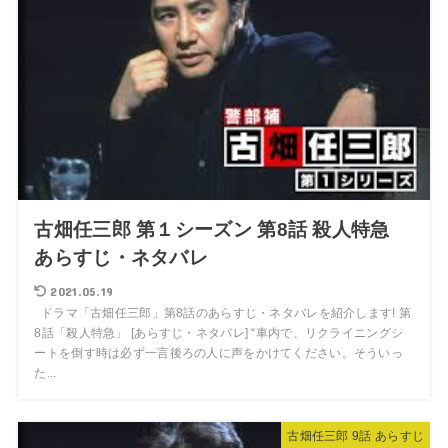
古畑任三郎 第１シーズン 第8話 殺人特急
あらすじ・ネタバレ
2021.05.19
ドラマ「古畑任三郎」第8話のあらすじ・ネタバレを紹介します! 第
8話「殺人特急」 [あらすじ・ネタバレ] “車内で、リクライニングシ
ートを倒す時は必ず一言後ろの人に声をかけてください。そういっ
た...
古畑任三郎 9話 あらすじ