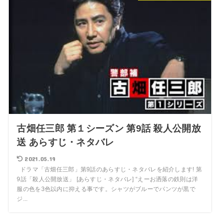
古畑任三郎 第１シーズン 第9話 殺人公開放
送 あらすじ・ネタバレ
2021.05.19
ドラマ「古畑任三郎」第9話のあらすじ・ネタバレを紹介します! 第
9話「殺人公開放送」 [あらすじ・ネタバレ] “えーお洒落の鉄則は洋
服の色を3色以内に抑える事です。シャツがブルーでパンツが黒で
ジ...