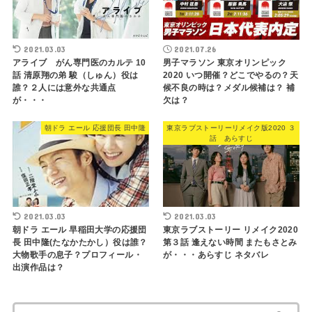
2021.03.03
2021.07.26
アライブ がん専門医のカルテ 10
男子マラソン 東京オリンピック
話 清原翔の弟 駿（しゅん）役は
2020 いつ開催？どこでやるの？天
誰？２人には意外な共通点
候不良の時は？メダル候補は？ 補
が・・・
欠は？
朝ドラ エール 応援団長 田中隆
東京ラブストーリーリメイク版2020 ３
話 あらすじ
2021.03.03
2021.03.03
朝ドラ エール 早稲田大学の応援団
東京ラブストーリー リメイク2020
長 田中隆(たなかたかし）役は誰？
第３話 逢えない時間 またもさとみ
大物歌手の息子？プロフィール・
が・・・あらすじ ネタバレ
出演作品は？
検