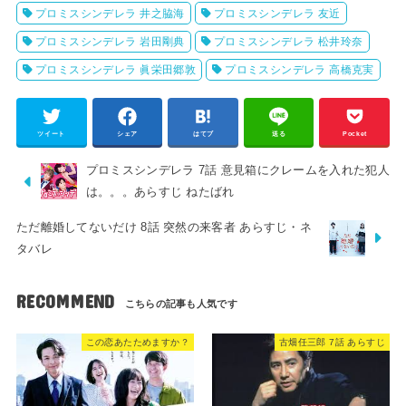
プロミスシンデレラ 井之脇海
プロミスシンデレラ 友近
プロミスシンデレラ 岩田剛典
プロミスシンデレラ 松井玲奈
プロミスシンデレラ 眞栄田郷敦
プロミスシンデレラ 高橋克実
ツイート
シェア
はてブ
送る
Pocket
プロミスシンデレラ 7話 意見箱にクレームを入れた犯人
は。。。あらすじ ねたばれ
ただ離婚してないだけ 8話 突然の来客者 あらすじ・ネ
タバレ
RECOMMEND
この恋あたためますか？
古畑任三郎 7話 あらすじ