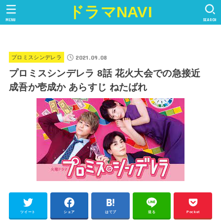
ドラマNAVI
MENU
SEARCH
2021.09.08
プロミスシンデレラ
プロミスシンデレラ 8話 花火大会での急接近
成吾か壱成か あらすじ ねたばれ
ツイート
シェア
はてブ
送る
Pocket