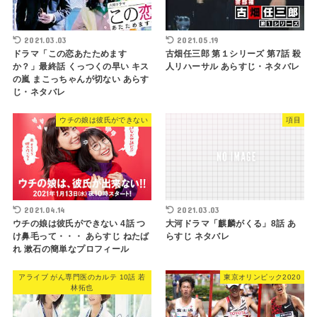
2021.03.03
2021.05.19
ドラマ「この恋あたためます
古畑任三郎 第１シリーズ 第7話 殺
か？」最終話 くっつくの早い キス
人リハーサル あらすじ・ネタバレ
の嵐 まこっちゃんが切ない あらす
じ・ネタバレ
ウチの娘は彼氏ができない
項目
2021.04.14
2021.03.03
ウチの娘は彼氏ができない 4話 つ
大河ドラマ「麒麟がくる」8話 あ
け鼻毛って・・・ あらすじ ねたば
らすじ ネタバレ
れ 漱石の簡単なプロフィール
アライブ がん専門医のカルテ 10話 若
東京オリンピック2020
林拓也